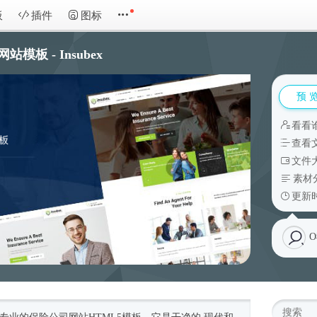
板
插件
图标
模板 - Insubex
预 
看看
查看
文件大
素材
更新时