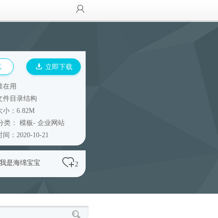
览
立即下载
谁在用
文件目录结构
小：6.82M
分类：
模板
-
企业网站
间：2020-10-21
O我是海绵宝宝
2