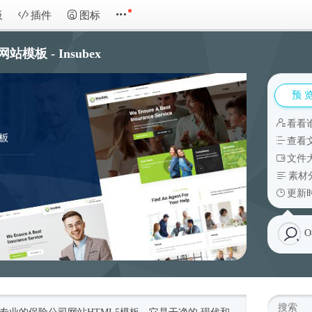
板
插件
图标
模板 - Insubex
预 
看看
查看
文件大
素材
更新时