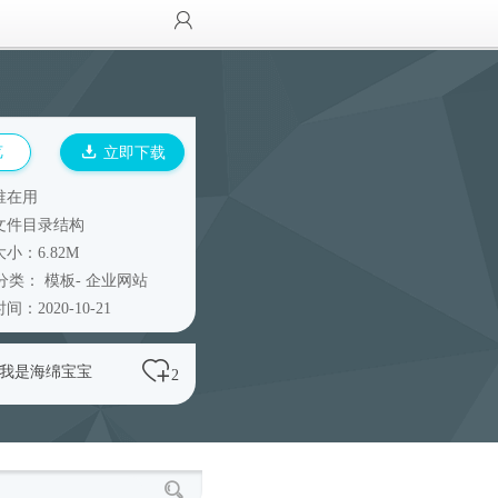
览
立即下载
谁在用
文件目录结构
小：6.82M
分类：
模板
-
企业网站
间：2020-10-21
O我是海绵宝宝
2